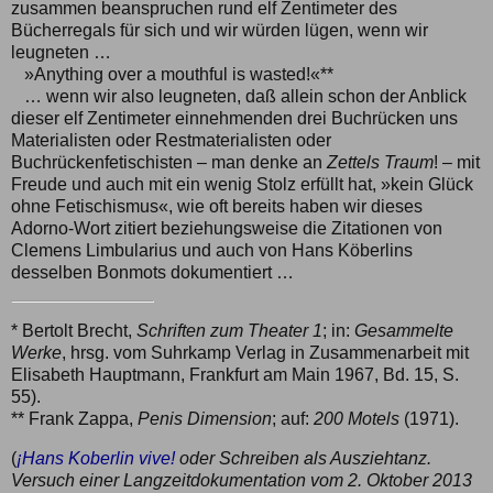
zusammen beanspruchen rund elf Zentimeter des
Bücherregals für sich und wir würden lügen, wenn wir
leugneten …
»Anything over a mouthful is wasted!«**
… wenn wir also leugneten, daß allein schon der Anblick
dieser elf Zentimeter einnehmenden drei Buchrücken uns
Materialisten oder Restmaterialisten oder
Buchrückenfetischisten ‒ man denke an
Zettels Traum
! ‒ mit
Freude und auch mit ein wenig Stolz erfüllt hat, »kein Glück
ohne Fetischismus«, wie oft bereits haben wir dieses
Adorno-Wort zitiert beziehungsweise die Zitationen von
Clemens Limbularius und auch von Hans Köberlins
desselben Bonmots dokumentiert …
* Bertolt Brecht,
Schriften zum Theater 1
; in:
Gesammelte
Werke
, hrsg. vom Suhrkamp Verlag in Zusammenarbeit mit
Elisabeth Hauptmann, Frankfurt am Main 1967, Bd. 15, S.
55).
** Frank Zappa,
Penis Dimension
; auf:
200 Motels
(1971).
(
¡Hans Koberlin vive!
oder Schreiben als Ausziehtanz.
Versuch einer Langzeitdokumentation vom 2. Oktober 2013