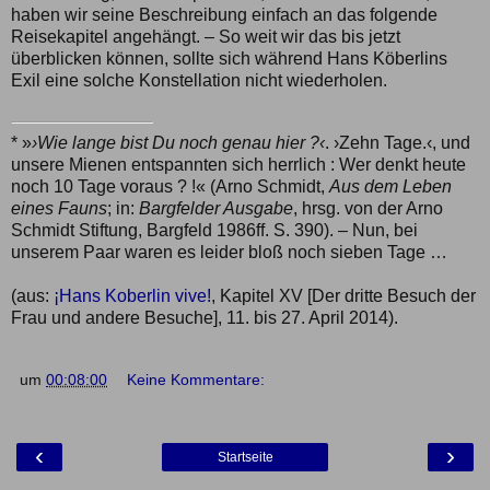
haben wir seine Beschreibung einfach an das folgende
Reisekapitel angehängt. – So weit wir das bis jetzt
überblicken können, sollte sich während Hans Köberlins
Exil eine solche Konstellation nicht wiederholen.
* »
›Wie lange bist Du noch genau hier ?‹
. ›Zehn Tage.‹, und
unsere Mienen entspannten sich herrlich : Wer denkt heute
noch 10 Tage voraus ? !« (Arno Schmidt,
Aus dem Leben
eines Fauns
; in:
Bargfelder Ausgabe
, hrsg. von der Arno
Schmidt Stiftung, Bargfeld 1986ff. S. 390). – Nun, bei
unserem Paar waren es leider bloß noch sieben Tage …
(aus:
¡Hans Koberlin vive!
, Kapitel XV [Der dritte Besuch der
Frau und andere Besuche], 11. bis 27. April 2014).
um
00:08:00
Keine Kommentare:
‹
›
Startseite